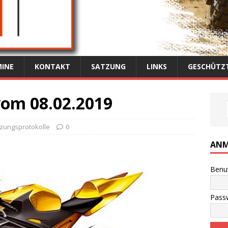
INE
KONTAKT
SATZUNG
LINKS
GESCHÜTZT
vom 08.02.2019
tzungsprotokolle
0
ANM
Benu
Pass